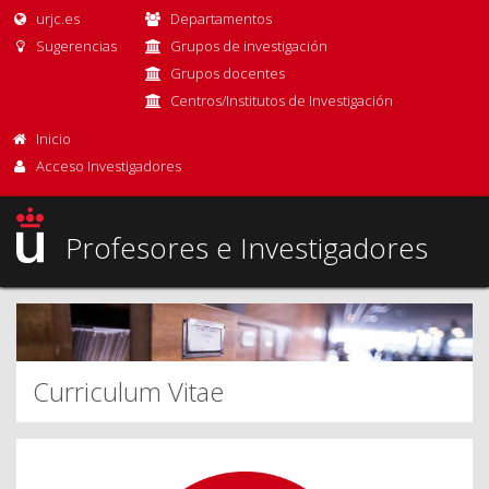
urjc.es
Departamentos
Sugerencias
Grupos de investigación
Grupos docentes
Centros/Institutos de Investigación
Inicio
Acceso Investigadores
Profesores e Investigadores
Curriculum Vitae