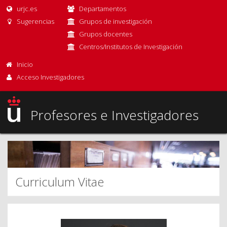
urjc.es
Departamentos
Sugerencias
Grupos de investigación
Grupos docentes
Centros/Institutos de Investigación
Inicio
Acceso Investigadores
Profesores e Investigadores
Curriculum Vitae