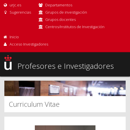
urjc.es
Departamentos
Sugerencias
Grupos de investigación
Grupos docentes
Centros/Institutos de Investigación
Inicio
Acceso Investigadores
Profesores e Investigadores
Curriculum Vitae