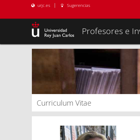
urjc.es
Sugerencias
Profesores e In
Curriculum Vitae