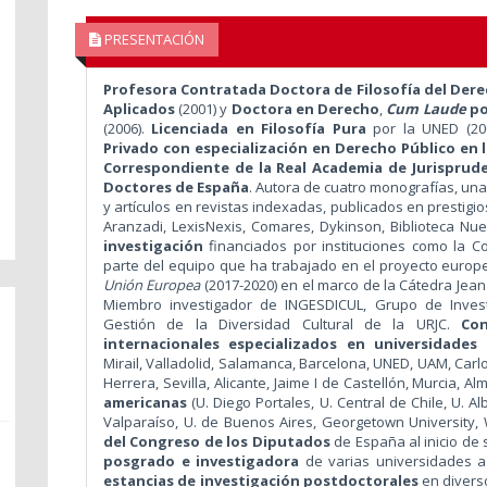
PRESENTACIÓN
Profesora Contratada Doctora de Filosofía del Der
Aplicados
(2001) y
Doctora en Derecho
,
Cum Laude
po
(2006).
Licenciada en Filosofía Pura
por la UNED (20
Privado con especialización en Derecho Público en 
Correspondiente de la Real Academia de Jurisprude
Doctores de España
. Autora de cuatro monografías, una
y artículos en revistas indexadas, publicados en prestig
Aranzadi, LexisNexis, Comares, Dykinson, Biblioteca N
investigación
financiados por instituciones como la 
parte del equipo que ha trabajado en el proyecto europ
Unión Europea
(2017-2020) en el marco de la Cátedra Jean
Miembro investigador de INGESDICUL, Grupo de Invest
Gestión de la Diversidad Cultural de la URJC.
Co
internacionales especializados en universidades
Mirail, Valladolid, Salamanca, Barcelona, UNED, UAM, Carl
Herrera, Sevilla, Alicante, Jaime I de Castellón, Murcia, Al
americanas
(U. Diego Portales, U. Central de Chile, U. A
Valparaíso, U. de Buenos Aires, Georgetown University, 
del Congreso de los Diputados
de España al inicio d
posgrado e investigadora
de varias universidades a
estancias de investigación postdoctorales
en divers