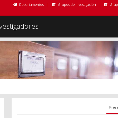
Departamentos
Grupos de investigación
Grup
vestigadores
Pres