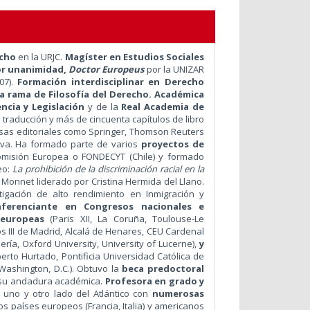
echo
en la URJC.
Magíster en Estudios Sociales
r unanimidad,
Doctor Europeus
por la UNIZAR
07).
Formación interdisciplinar en Derecho
la rama de Filosofía del Derecho.
Académica
ncia y Legislación
y de la
Real Academia de
 traducción y más de cincuenta capítulos de libro
iosas editoriales como Springer, Thomson Reuters
ueva. Ha formado parte de varios
proyectos de
Comisión Europea o FONDECYT (Chile) y formado
eo:
La p
rohibición de la discriminación racial en la
 Monnet liderado por Cristina Hermida del Llano.
igación de alto rendimiento en Inmigración y
nferenciante en Congresos nacionales e
 europeas
(Paris XII, La Coruña, Toulouse-Le
os III de Madrid, Alcalá de Henares, CEU Cardenal
mería, Oxford University, University of Lucerne),
y
lberto Hurtado, Pontificia Universidad Católica de
Washington, D.C.). Obtuvo la
beca predoctoral
e su andadura académica.
Profesora en grado y
 uno y otro lado del Atlántico con
numerosas
os países europeos (Francia, Italia) y americanos