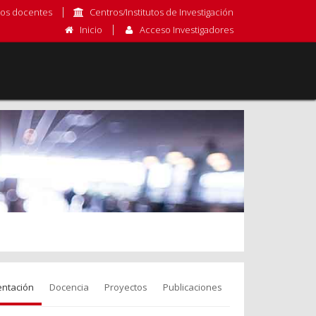
os docentes
Centros/Institutos de Investigación
Inicio
Acceso Investigadores
entación
Docencia
Proyectos
Publicaciones