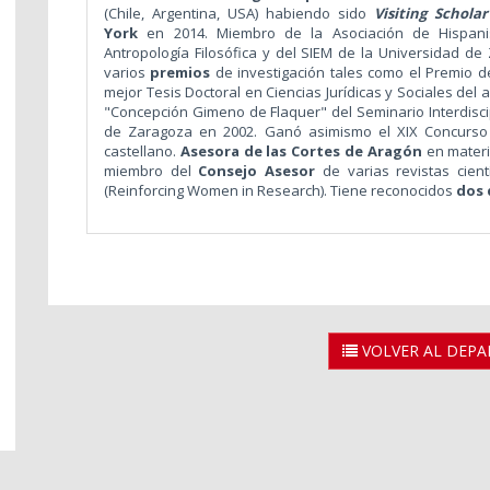
(Chile, Argentina, USA) habiendo sido
Visiting Schola
York
en 2014. Miembro de la Asociación de Hispanis
Antropología Filosófica y del SIEM de la Universidad de 
varios
premios
de investigación tales como el Premio 
mejor Tesis Doctoral en Ciencias Jurídicas y Sociales del 
"Concepción Gimeno de Flaquer" del Seminario Interdiscip
de Zaragoza en 2002. Ganó asimismo el XIX Concurso
castellano.
Asesora de las Cortes de Aragón
en materi
miembro del
Consejo Asesor
de varias revistas cien
(Reinforcing Women in Research). Tiene reconocidos
dos 
VOLVER AL DEP