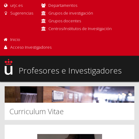
urjc.es
Departamentos
Sugerencias
Grupos de investigación
Grupos docentes
Centros/Institutos de Investigación
Inicio
Acceso Investigadores
Profesores e Investigadores
Curriculum Vitae