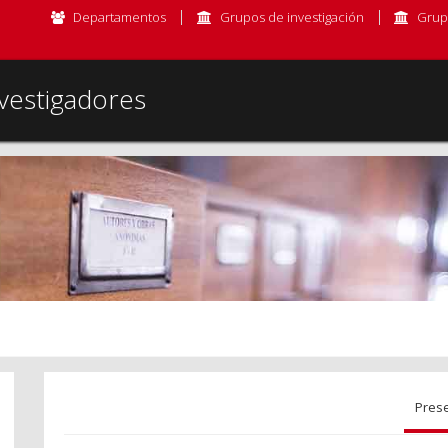
Departamentos
Grupos de investigación
Grup
vestigadores
Pres