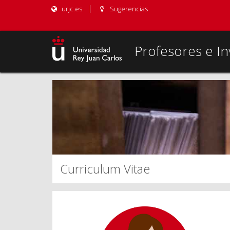
urjc.es
Sugerencias
Profesores e In
Curriculum Vitae