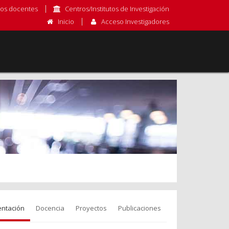
os docentes
Centros/Institutos de Investigación
Inicio
Acceso Investigadores
entación
Docencia
Proyectos
Publicaciones