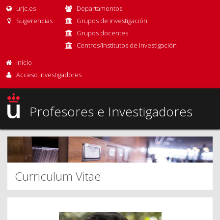
urjc.es
Departamentos
Sugerencias
Grupos de investigación
Grupos docentes
Centros/Institutos de Investigación
Inicio
Acceso Investigadores
Profesores e Investigadores
Curriculum Vitae