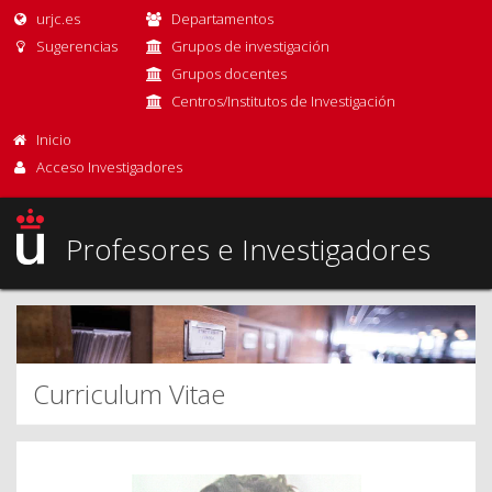
urjc.es
Departamentos
Sugerencias
Grupos de investigación
Grupos docentes
Centros/Institutos de Investigación
Inicio
Acceso Investigadores
Profesores e Investigadores
Curriculum Vitae