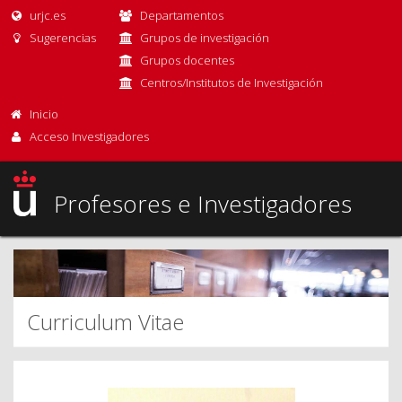
urjc.es
Departamentos
Sugerencias
Grupos de investigación
Grupos docentes
Centros/Institutos de Investigación
Inicio
Acceso Investigadores
Profesores e Investigadores
Curriculum Vitae