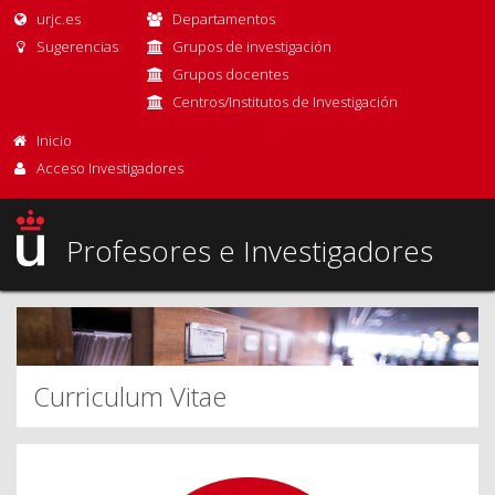
urjc.es
Departamentos
Sugerencias
Grupos de investigación
Grupos docentes
Centros/Institutos de Investigación
Inicio
Acceso Investigadores
Profesores e Investigadores
Curriculum Vitae