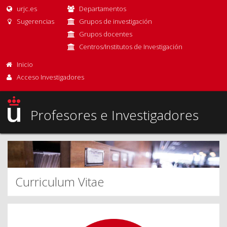
urjc.es
Departamentos
Sugerencias
Grupos de investigación
Grupos docentes
Centros/Institutos de Investigación
Inicio
Acceso Investigadores
Profesores e Investigadores
Curriculum Vitae