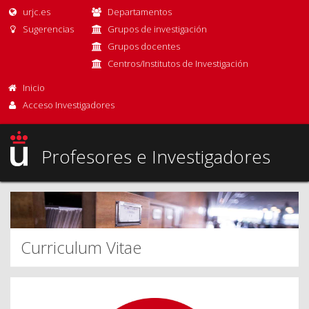
urjc.es
Departamentos
Sugerencias
Grupos de investigación
Grupos docentes
Centros/Institutos de Investigación
Inicio
Acceso Investigadores
Profesores e Investigadores
Curriculum Vitae