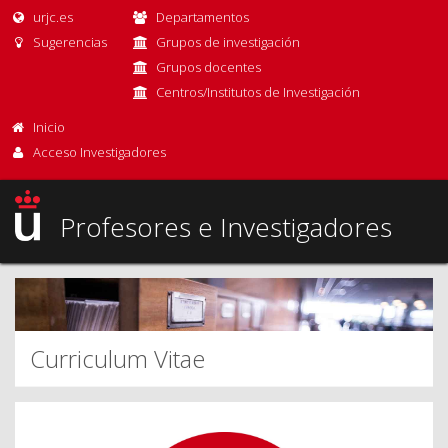
urjc.es
Departamentos
Sugerencias
Grupos de investigación
Grupos docentes
Centros/Institutos de Investigación
Inicio
Acceso Investigadores
Profesores e Investigadores
Curriculum Vitae