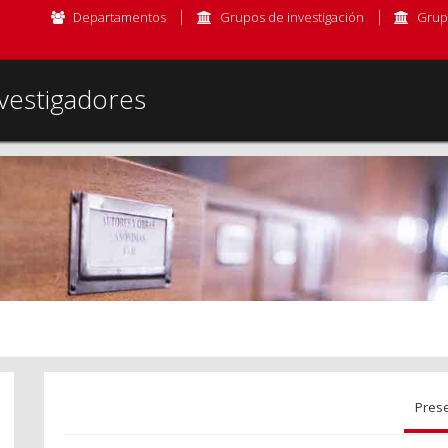
Departamentos
Grupos de investigación
Grup
vestigadores
Pres