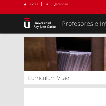
urjc.es
Sugerencias
Profesores e In
Curriculum Vitae