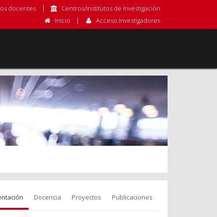
os docentes
Centros/Institutos de Investigación
Inicio
Acceso Investigadores
entación
Docencia
Proyectos
Publicaciones