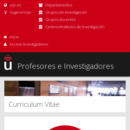
urjc.es
Departamentos
Sugerencias
Grupos de investigación
Grupos docentes
Centros/Institutos de Investigación
Inicio
Acceso Investigadores
Profesores e Investigadores
Curriculum Vitae