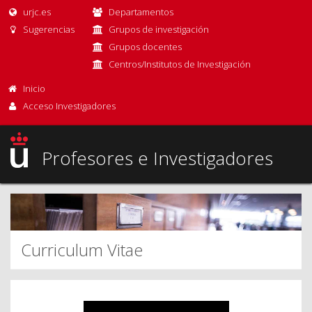
urjc.es
Departamentos
Sugerencias
Grupos de investigación
Grupos docentes
Centros/Institutos de Investigación
Inicio
Acceso Investigadores
Profesores e Investigadores
Curriculum Vitae