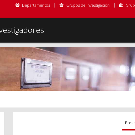
Departamentos
Grupos de investigación
Grup
vestigadores
Pres