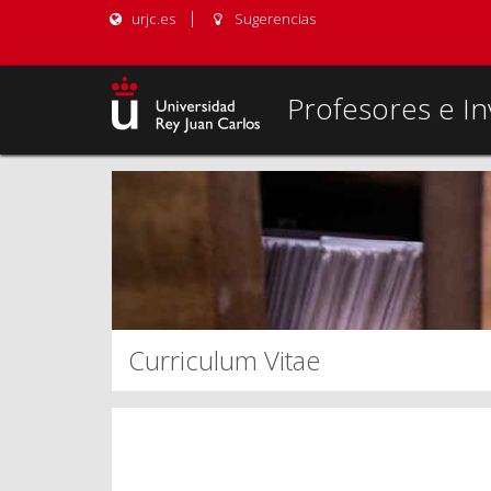
urjc.es
Sugerencias
Profesores e In
Curriculum Vitae