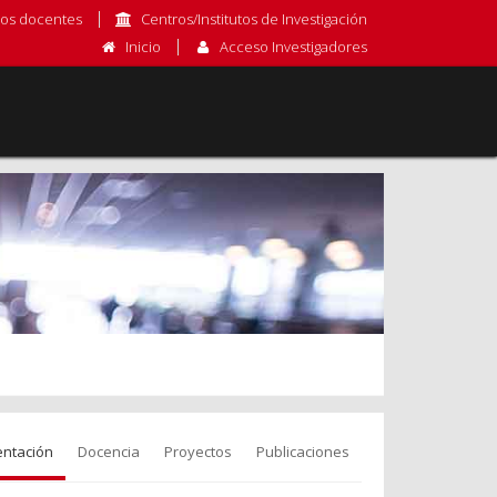
os docentes
Centros/Institutos de Investigación
Inicio
Acceso Investigadores
entación
Docencia
Proyectos
Publicaciones