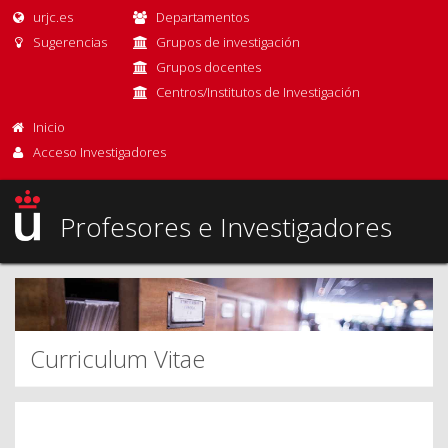
urjc.es
Departamentos
Sugerencias
Grupos de investigación
Grupos docentes
Centros/Institutos de Investigación
Inicio
Acceso Investigadores
Profesores e Investigadores
Curriculum Vitae