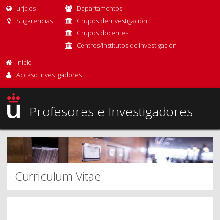
urjc.es
Departamentos
Sugerencias
Grupos de investigación
Grupos docentes
Centros/Institutos de Investigación
Inicio
Acceso Investigadores
Profesores e Investigadores
Curriculum Vitae