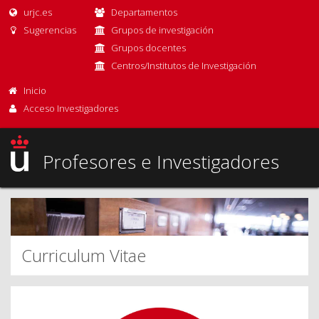
urjc.es
Departamentos
Sugerencias
Grupos de investigación
Grupos docentes
Centros/Institutos de Investigación
Inicio
Acceso Investigadores
Profesores e Investigadores
Curriculum Vitae