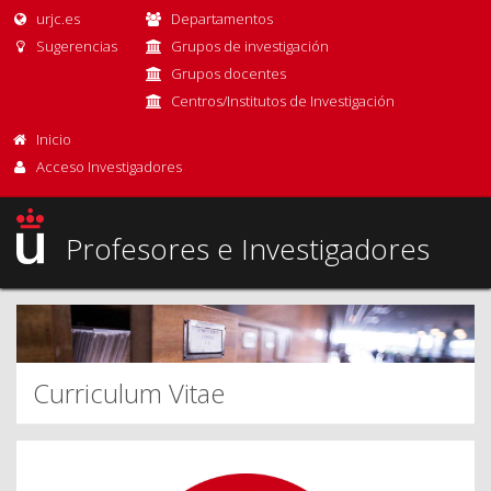
urjc.es
Departamentos
Sugerencias
Grupos de investigación
Grupos docentes
Centros/Institutos de Investigación
Inicio
Acceso Investigadores
Profesores e Investigadores
Curriculum Vitae