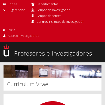
urjc.es
Departamentos
Sugerencias
Grupos de investigación
Grupos docentes
Centros/Institutos de Investigación
Inicio
Acceso Investigadores
Profesores e Investigadores
Curriculum Vitae