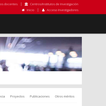
os docentes
Centros/Institutos de Investigación
Inicio
Acceso Investigadores
cia
Proyectos
Publicaciones
Otros méritos