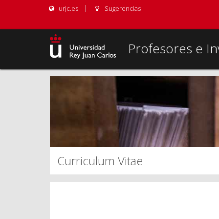
urjc.es
Sugerencias
Profesores e In
Curriculum Vitae