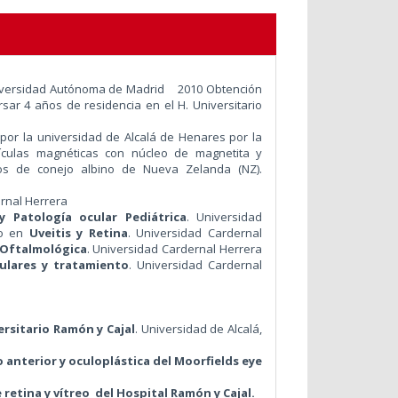
versidad Autónoma de Madrid
2010
Obtención
rsar 4 años de residencia en el H. Universitario
A
por la universidad de Alcalá de Henares por la
tículas magnéticas con núcleo de magnetita y
ojos de conejo albino de Nueva Zelanda (NZ).
ernal Herrera
 Patología ocular Pediátrica
. Universidad
io en
Uveitis y Retina
. Universidad Cardernal
 Oftalmológica
. Universidad Cardernal Herrera
ulares y tratamiento
. Universidad Cardernal
rsitario Ramón y Cajal
. Universidad de Alcalá,
anterior y oculoplástica del Moorfields eye
 retina y vítreo del Hospital Ramón y Cajal.