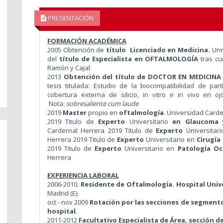
PRESENTACIÓN
FORMACIÓN ACADÉMICA
2005
Obtención de
título Licenciado en Medicina.
Uni
del
título de Especialista en OFTALMOLOGÍA
tras cu
Ramón y Cajal
2013
Obtención del título de DOCTOR EN MEDICIN
tesis titulada:
Estudio de la biocompatibilidad de par
cobertura externa de silicio, in vitro e in vivo en 
Nota:
sobresaliente cum laude
2019
Master
propio en
oftalmología
. Universidad Card
2019
Titulo de
Experto
Universitario
en Glaucoma y
Cardernal Herrera 2019
Titulo de
Experto
Universitar
Herrera 2019
Titulo de
Experto
Universitario en
Cirugía
2019
Titulo de
Experto
Universitario en
Patología Oc
Herrera
EXPERIENCIA LABORAL
2006-2010.
Residente de Oftalmología. Hospital Unive
Madrid (E).
oct - nov 2009
Rotación por las secciones de segmento 
hospital
.
2011-2012
Facultativo Especialista de Área, sección de