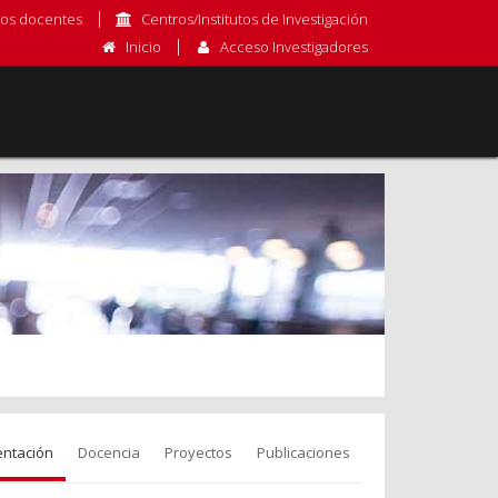
os docentes
Centros/Institutos de Investigación
Inicio
Acceso Investigadores
entación
Docencia
Proyectos
Publicaciones