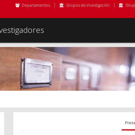
Departamentos
Grupos de investigación
Grup
vestigadores
Pres