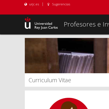
urjc.es
Sugerencias
Profesores e In
Curriculum Vitae