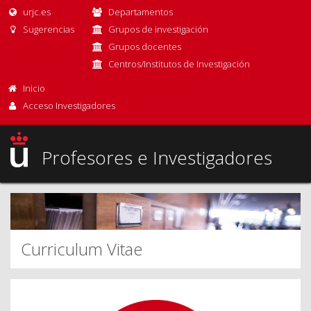
urjc.es
Departamentos
Sugerencias
Grupos de investigación
Grupos docentes
Centros/Institutos de Investigación
Inicio
Acceso Investigadores
Profesores e Investigadores
Curriculum Vitae