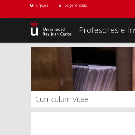
urjc.es
Sugerencias
Profesores e In
Curriculum Vitae