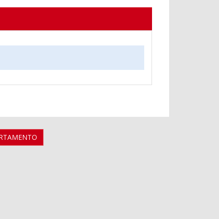
ARTAMENTO