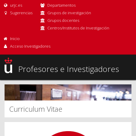
urjc.es
Departamentos
Sugerencias
Grupos de investigación
Grupos docentes
Centros/Institutos de Investigación
Inicio
Acceso Investigadores
Profesores e Investigadores
Curriculum Vitae