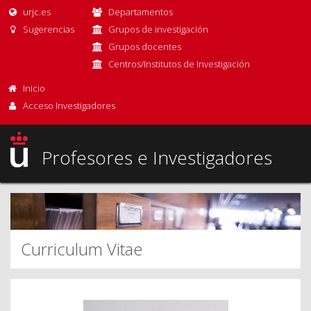
urjc.es
Departamentos
Sugerencias
Grupos de investigación
Grupos docentes
Centros/Institutos de Investigación
Inicio
Acceso Investigadores
Profesores e Investigadores
Curriculum Vitae