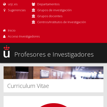
urjc.es
Departamentos
Sugerencias
Grupos de investigación
Grupos docentes
Centros/Institutos de Investigación
Inicio
Acceso Investigadores
Profesores e Investigadores
Curriculum Vitae