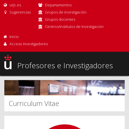
urjc.es
Departamentos
Sugerencias
Grupos de investigación
Grupos docentes
Centros/Institutos de Investigación
Inicio
Acceso Investigadores
Profesores e Investigadores
Curriculum Vitae