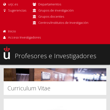
urjc.es
Departamentos
Sugerencias
Grupos de investigación
Grupos docentes
Centros/Institutos de Investigación
Inicio
Acceso Investigadores
Profesores e Investigadores
Curriculum Vitae