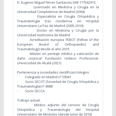
D. Eugenio Miguel Ferrer Santacreu DNI 17756291S
·
Licenciado en Medicina y Cirugía en la
Universidad Complutense de Madrid (2004)
·
Especialista en Cirugía Ortopédica y
Traumatología tras residencia en Hospital
Universitario La Paz de Madrid (2005-2010)
·
Doctor en Medicina y Cirugía por la
Universidad Autónoma de Madrid
·
Acreditación europea FEBOT (Fellow of the
European Board of Orthopaedics and
Traumatology) desde el año 2019
·
Máster en peritaje médico y valoración de
daño corporal Fundación Uniteco Profesional-
Universidad de Alcalá (2021)
Pertenencia a sociedades científicas/colegios
·
Colegiado en Madrid nº 59041
·
Socio SECOT (Sociedad de Cirugía Ortopédica y
Traumatología) nº 4688
- Socio SECCA
Trabajo actual:
·
Médico adjunto del servicio de Cirugía
Ortopédica y Traumatología del Hospital
Universitario de Móstoles (desde Junio de 2010)