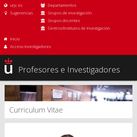
urjc.es
Departamentos
Sugerencias
Grupos de investigación
Grupos docentes
Centros/Institutos de Investigación
Inicio
Acceso Investigadores
Profesores e Investigadores
Curriculum Vitae