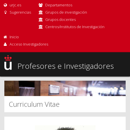
urjc.es
Departamentos
Sugerencias
Grupos de investigación
Grupos docentes
Centros/Institutos de Investigación
Inicio
Acceso Investigadores
Profesores e Investigadores
Curriculum Vitae