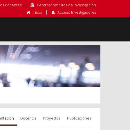
os docentes
Centros/Institutos de Investigación
Inicio
Acceso Investigadores
entación
Docencia
Proyectos
Publicaciones