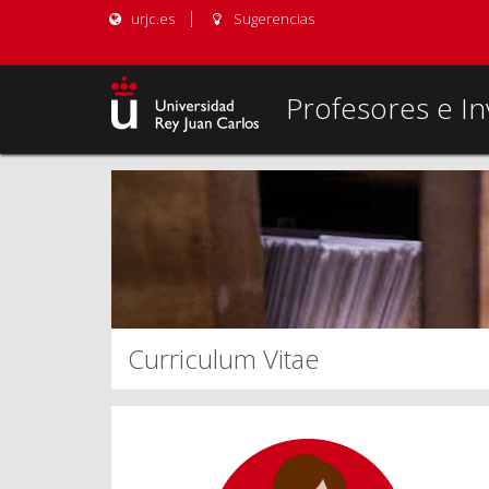
urjc.es
Sugerencias
Profesores e In
Curriculum Vitae