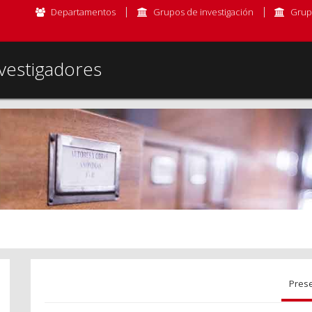
Departamentos
Grupos de investigación
Grup
vestigadores
Pres