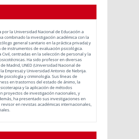
a por la Universidad Nacional de Educación a
, ha combinado la investigación académica con la
icólogo general sanitario en la práctica privada) y
n de instrumentos de evaluación psicológica.
Civil, centradas en la selección de personal y la
psicotécnicas.
Ha sido profesor en diversas
de Madrid, UNED (Universidad Nacional de
 la Empresa) y Universidad Antonio de Nebrija.
 psicología y criminología. Sus líneas de
ulness en trastornos del estado de ánimo, la
icoterapia y la aplicación de métodos
 en proyectos de investigación nacionales, y
además, ha presentado sus investigaciones en
 revisor en revistas académicas internacionales,
iales.