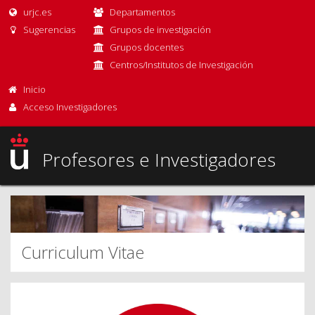
urjc.es
Departamentos
Sugerencias
Grupos de investigación
Grupos docentes
Centros/Institutos de Investigación
Inicio
Acceso Investigadores
Profesores e Investigadores
Curriculum Vitae