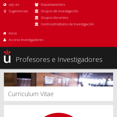
urjc.es
Departamentos
Sugerencias
Grupos de investigación
Grupos docentes
Centros/Institutos de Investigación
Inicio
Acceso Investigadores
Profesores e Investigadores
Curriculum Vitae