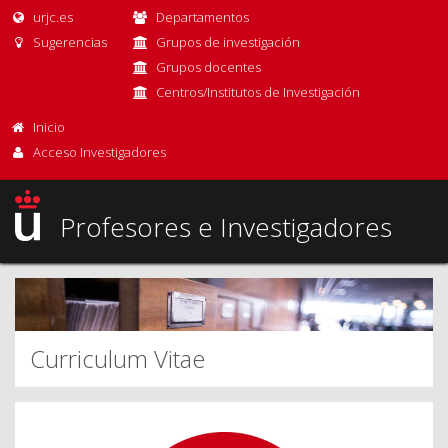
urjc.es
Departamentos
Sugerencias
Grupos de investigación
Grupos docentes
Centros/Institutos de Investigación
Inicio
Acceso Investigadores
Profesores e Investigadores
Curriculum Vitae