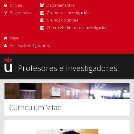
urjc.es
Departamentos
Sugerencias
Grupos de investigación
Grupos docentes
Centros/Institutos de Investigación
Inicio
Acceso Investigadores
Profesores e Investigadores
Curriculum Vitae