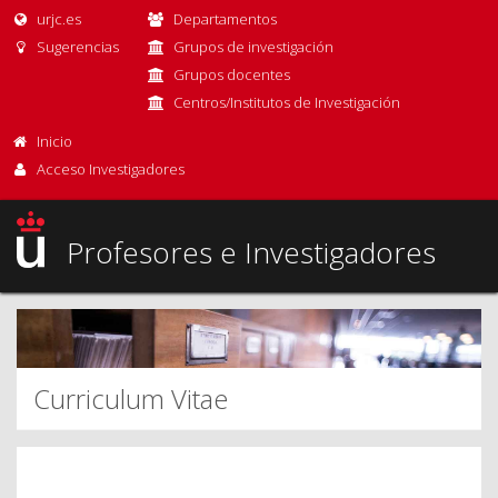
urjc.es
Departamentos
Sugerencias
Grupos de investigación
Grupos docentes
Centros/Institutos de Investigación
Inicio
Acceso Investigadores
Profesores e Investigadores
Curriculum Vitae