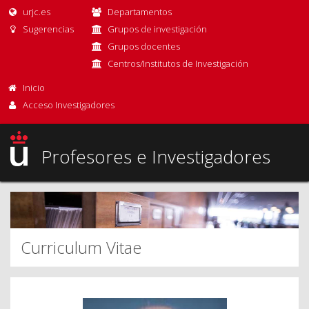
urjc.es
Departamentos
Sugerencias
Grupos de investigación
Grupos docentes
Centros/Institutos de Investigación
Inicio
Acceso Investigadores
Profesores e Investigadores
Curriculum Vitae