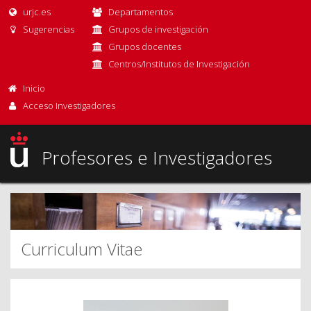
urjc.es
Departamentos
Sugerencias
Grupos de investigación
Grupos docentes
Centros/Institutos de Investigación
Inicio
Acceso Investigadores
Profesores e Investigadores
Curriculum Vitae