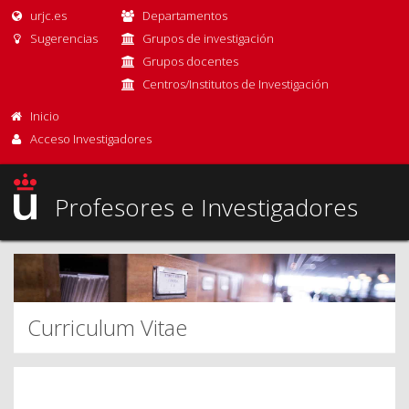
urjc.es
Departamentos
Sugerencias
Grupos de investigación
Grupos docentes
Centros/Institutos de Investigación
Inicio
Acceso Investigadores
Profesores e Investigadores
Curriculum Vitae