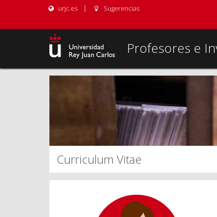
urjc.es
Sugerencias
Profesores e In
Curriculum Vitae