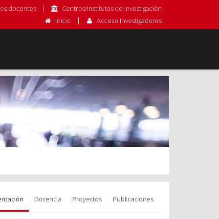
os docentes
Centros/Institutos de Investigación
Inicio
Acceso Investigadores
entación
Docencia
Proyectos
Publicaciones