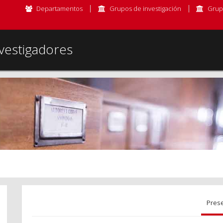
Departamentos
Grupos de investigación
Grup
vestigadores
Pres