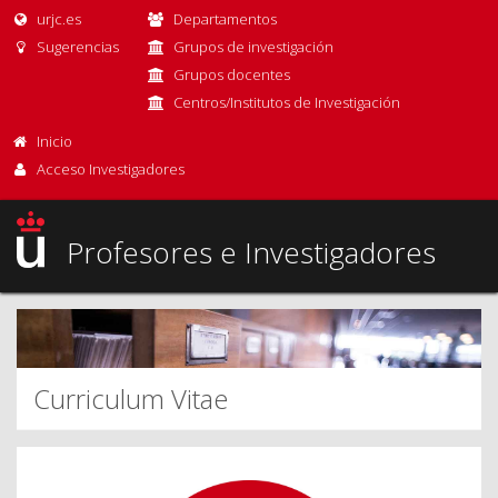
urjc.es
Departamentos
Sugerencias
Grupos de investigación
Grupos docentes
Centros/Institutos de Investigación
Inicio
Acceso Investigadores
Profesores e Investigadores
Curriculum Vitae