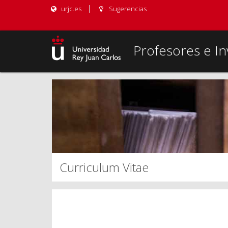
urjc.es
Sugerencias
Profesores e In
Curriculum Vitae