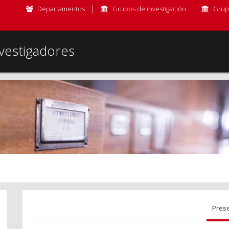
Departamentos
Grupos de investigación
Grup
vestigadores
Pres