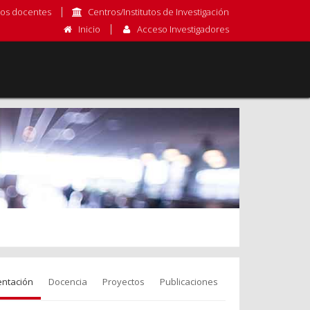
os docentes
Centros/Institutos de Investigación
Inicio
Acceso Investigadores
entación
Docencia
Proyectos
Publicaciones