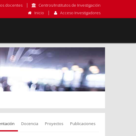
os docentes
Centros/Institutos de Investigación
Inicio
Acceso Investigadores
entación
Docencia
Proyectos
Publicaciones