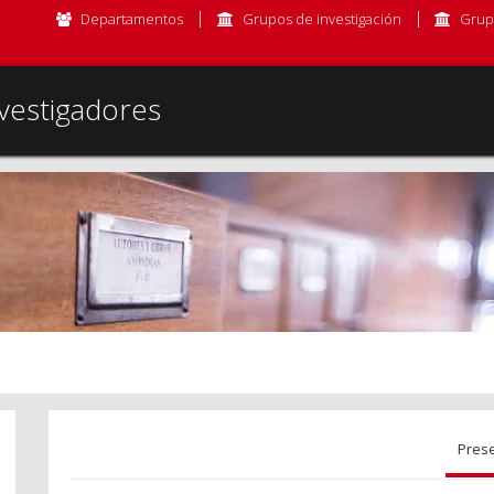
Departamentos
Grupos de investigación
Grup
vestigadores
Pres