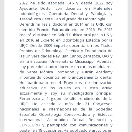
2022 he sido asociada 6+6 y desde 2022 soy
Ayudante Doctor con docencia en Materiales
odontológicos, Operatoria Dental y Patología y
Terapéutica Dental I en el grado de Odontología.
Defendí mi Tesis doctoral en 2014 en la URJC con
mención Premio Extraordinario en 2016. En 2015
realicé el Máster en Salud Pública oral por la US y
en 2016 el Experto en Odontología Estética por la
URJC. Desde 2009 imparto docencia en los Títulos
Propios de Odontología Estética y Endodoncia de
las Universidades Rey Juan Carlos, Zaragoza, UAX y
en la Institución Universitaria Mississippi. Además,
soy parte del cuadro docente en cursos modulares
de Santa Mónica Formación y Autrán Academy
impartiendo docencia en blanqueamiento dental.
He participado en 4 Proyectos de Innovación
educativa de los cuales en 1 está activo
actualmente y soy su investigadora principal.
Pertenezco a 1 grupo de alto rendimiento de la
URJC. He asistido a más de 21 Congresos
nacionales e internacionales de la Sociedad
Española Odontología Conservadora y Estética,
International Association Dental Research y
CONSEURO y participado con comunicaciones y
póster en 18 ocasiones. He publicado 9 artículos en