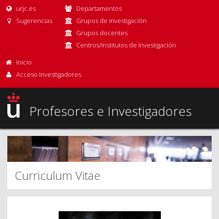
urjc.es
Departamentos
Sugerencias
Grupos de investigación
Grupos docentes
Centros/Institutos de Investigación
Inicio
Acceso Investigadores
Profesores e Investigadores
Curriculum Vitae