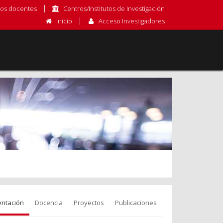
os docentes
Centros/Institutos de Investigación
Inicio
Acceso Investigadores
entación
Docencia
Proyectos
Publicaciones