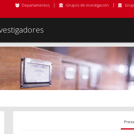
Departamentos
Grupos de investigación
Grup
vestigadores
Pres