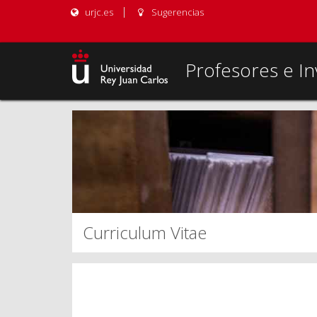
urjc.es
Sugerencias
Profesores e In
Curriculum Vitae