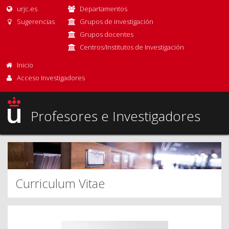
urjc.es
Departamentos
Sugerencias
Grupos de investigación
Grupos docentes
Centros/Institutos de Investigación
Inicio
Acceso Investigadores
Profesores e Investigadores
Curriculum Vitae