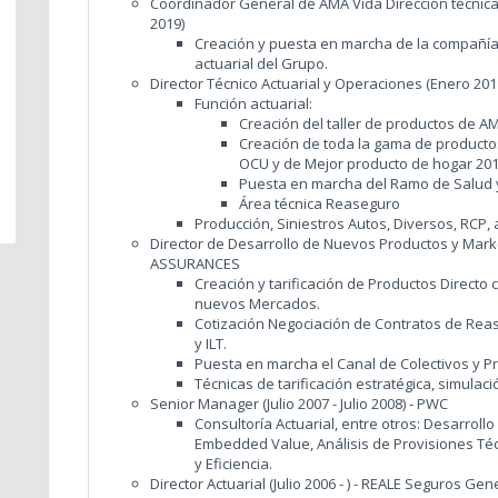
Coordinador General de AMA Vida Dirección técnica 
2019)
Creación y puesta en marcha de la compañía 
actuarial del Grupo.
Director Técnico Actuarial y Operaciones (Enero 201
Función actuarial:
Creación del taller de productos de A
Creación de toda la gama de producto
OCU y de Mejor producto de hogar 201
Puesta en marcha del Ramo de Salud
Área técnica Reaseguro
Producción, Siniestros Autos, Diversos, RCP, 
Director de Desarrollo de Nuevos Productos y Market
ASSURANCES
Creación y tarificación de Productos Direct
nuevos Mercados.
Cotización Negociación de Contratos de Reas
y ILT.
Puesta en marcha el Canal de Colectivos y Pr
Técnicas de tarificación estratégica, simulac
Senior Manager (Julio 2007 - Julio 2008) - PWC
Consultoría Actuarial, entre otros: Desarroll
Embedded Value, Análisis de Provisiones Téc
y Eficiencia.
Director Actuarial (Julio 2006 - ) - REALE Seguros Ge