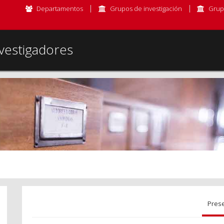
Departamentos
Grupos de investigación
Grup
vestigadores
Pres