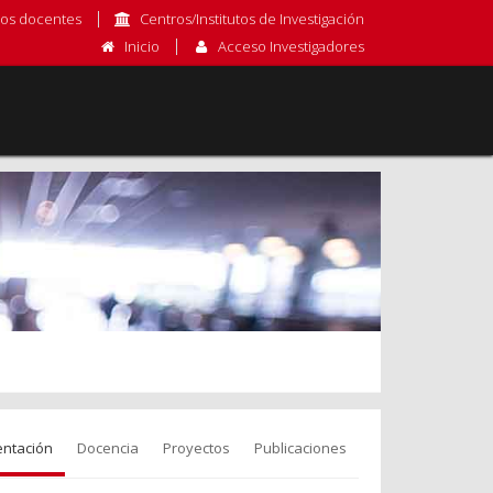
os docentes
Centros/Institutos de Investigación
Inicio
Acceso Investigadores
entación
Docencia
Proyectos
Publicaciones